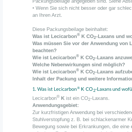
Packungsbeilage angegeben sind. Siehe Absc
• Wenn Sie sich nicht besser oder gar schlec
an Ihren Arzt.
Diese Packungsbeilage beinhaltet:
®
Was ist Lecicarbon
K CO
-Laxans und wo
2
Was müssen Sie vor der Anwendung von L
beachten?
®
Wie ist Lecicarbon
K CO
-Laxans anzuw
2
Welche Nebenwirkungen sind möglich?
®
Wie ist Lecicarbon
K CO
-Laxans aufzu
2
Inhalt der Packung und weitere Informati
®
Lecicarbon
K
ist ein CO
-Laxans.
2
Anwendungsgebiet:
Zur kurzfristigen Anwendung bei verschiede
Stuhlverstopfung z. B. bei schlackenarmer K
Bewegung sowie bei Erkrankungen, die eine e