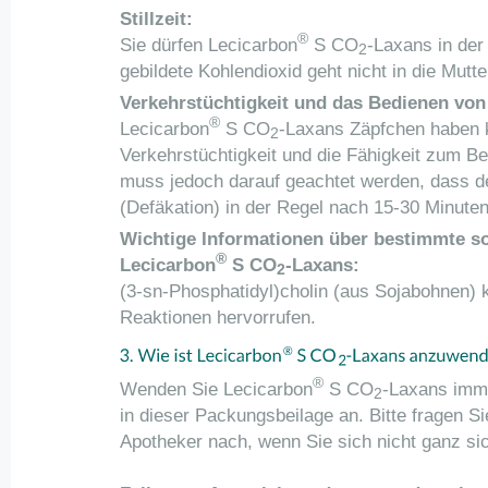
Stillzeit:
®
Sie dürfen Lecicarbon
S CO
-Laxans in der
2
gebildete Kohlendioxid geht nicht in die Mutte
Verkehrstüchtigkeit und das Bedienen vo
®
Lecicarbon
S CO
-Laxans Zäpfchen haben 
2
Verkehrstüchtigkeit und die Fähigkeit zum 
muss jedoch darauf geachtet werden, dass de
(Defäkation) in der Regel nach 15-30 Minuten e
Wichtige Informationen über bestimmte so
®
Lecicarbon
S CO
-Laxans:
2
(3-sn-Phosphatidyl)cholin (aus Sojabohnen) k
Reaktionen hervorrufen.
®
Wenden Sie Lecicarbon
S CO
-Laxans imm
2
in dieser Packungsbeilage an. Bitte fragen Si
Apotheker nach, wenn Sie sich nicht ganz sic