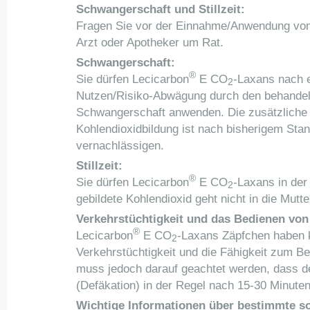
Schwangerschaft und Stillzeit:
Fragen Sie vor der Einnahme/Anwendung von a
Arzt oder Apotheker um Rat.
Schwangerschaft:
®
Sie dürfen Lecicarbon
E CO
-Laxans nach 
2
Nutzen/Risiko-Abwägung durch den behandeln
Schwangerschaft anwenden. Die zusätzliche
Kohlendioxidbildung ist nach bisherigem Sta
vernachlässigen.
Stillzeit:
®
Sie dürfen Lecicarbon
E CO
-Laxans in der
2
gebildete Kohlendioxid geht nicht in die Mutte
Verkehrstüchtigkeit und das Bedienen vo
®
Lecicarbon
E CO
-Laxans Zäpfchen haben 
2
Verkehrstüchtigkeit und die Fähigkeit zum 
muss jedoch darauf geachtet werden, dass de
(Defäkation) in der Regel nach 15-30 Minuten e
Wichtige Informationen über bestimmte so