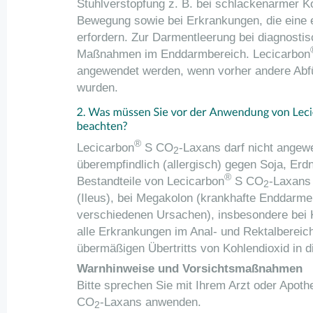
Stuhlverstopfung z. B. bei schlackenarmer K
Bewegung sowie bei Erkrankungen, die eine e
erfordern. Zur Darmentleerung bei diagnosti
Maßnahmen im Enddarmbereich. Lecicarbon
angewendet werden, wenn vorher andere Abf
wurden.
®
Lecicarbon
S CO
-Laxans darf nicht angew
2
überempfindlich (allergisch) gegen Soja, Erd
®
Bestandteile von Lecicarbon
S CO
-Laxans
2
(Ileus), bei Megakolon (krankhafte Enddarm
verschiedenen Ursachen), insbesondere bei 
alle Erkrankungen im Anal- und Rektalbereic
übermäßigen Übertritts von Kohlendioxid in d
Warnhinweise und Vorsichtsmaßnahmen
Bitte sprechen Sie mit Ihrem Arzt oder Apoth
CO
-Laxans anwenden.
2