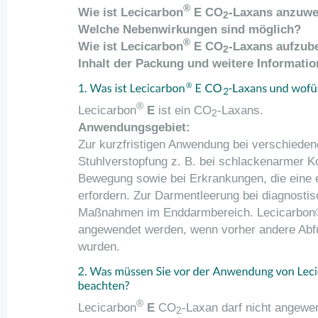
®
Wie ist Lecicarbon
E
CO
-Laxans anzuw
2
Welche Nebenwirkungen sind möglich?
®
Wie ist Lecicarbon
E
CO
-Laxans aufzub
2
Inhalt der Packung und weitere Informati
®
Lecicarbon
E
ist ein CO
-Laxans.
2
Anwendungsgebiet:
Zur kurzfristigen Anwendung bei verschiede
Stuhlverstopfung z. B. bei schlackenarmer K
Bewegung sowie bei Erkrankungen, die eine e
erfordern. Zur Darmentleerung bei diagnosti
Maßnahmen im Enddarmbereich. Lecicarbon®
angewendet werden, wenn vorher andere Abf
wurden.
®
Lecicarbon
E
CO
-Laxan darf nicht angewe
2