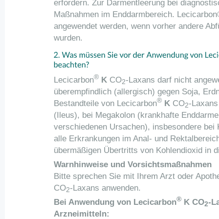
erfordern. Zur Darmentleerung bei diagnosti
Maßnahmen im Enddarmbereich. Lecicarbon®
angewendet werden, wenn vorher andere Abf
wurden.
®
Lecicarbon
K
CO
-Laxans darf nicht angew
2
überempfindlich (allergisch) gegen Soja, Erd
®
Bestandteile von Lecicarbon
K
CO
-Laxans
2
(Ileus), bei Megakolon (krankhafte Enddarm
verschiedenen Ursachen), insbesondere bei 
alle Erkrankungen im Anal- und Rektalbereic
übermäßigen Übertritts von Kohlendioxid in d
Warnhinweise und Vorsichtsmaßnahmen
Bitte sprechen Sie mit Ihrem Arzt oder Apoth
CO
-Laxans anwenden.
2
®
Bei Anwendung von Lecicarbon
K CO
-L
2
Arzneimitteln: