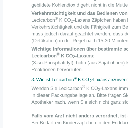
gebildete Kohlendioxid geht nicht in die Mutte
Verkehrstüchtigkeit und das Bedienen vo
®
Lecicarbon
K CO
-Laxans Zäpfchen haben 
2
Verkehrstüchtigkeit und die Fähigkeit zum 
muss jedoch darauf geachtet werden, dass de
(Defäkation) in der Regel nach 15-30 Minuten e
Wichtige Informationen über bestimmte so
®
Lecicarbon
K CO
-Laxans:
2
(3-sn-Phosphatidyl)cholin (aus Sojabohnen) k
Reaktionen hervorrufen.
®
Wenden Sie Lecicarbon
K CO
-Laxans imm
2
in dieser Packungsbeilage an. Bitte fragen Si
Apotheker nach, wenn Sie sich nicht ganz sic
Falls vom Arzt nicht anders verordnet, ist 
Bei Bedarf ein Kinderzäpfchen in den Enddar