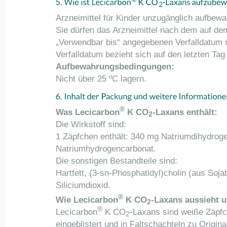
Arzneimittel für Kinder unzugänglich aufbewa
Sie dürfen das Arzneimittel nach dem auf d
„Verwendbar bis“ angegebenen Verfalldatum 
Verfalldatum bezieht sich auf den letzten Ta
Aufbewahrungsbedingungen:
Nicht über 25 ºC lagern.
®
Was Lecicarbon
K CO
-Laxans enthält:
2
Die Wirkstoff sind:
1 Zäpfchen enthält: 340 mg Natriumdihydrog
Natriumhydrogencarbonat.
Die sonstigen Bestandteile sind:
Hartfett, (3-sn-Phosphatidyl)cholin (aus Soj
Siliciumdioxid.
®
Wie Lecicarbon
K CO
-Laxans aussieht u
2
®
Lecicarbon
K CO
-Laxans sind weiße Zäpfc
2
eingeblistert und in Faltschachteln zu Origi