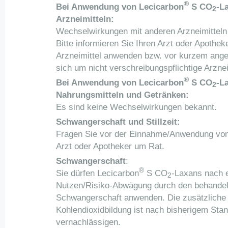
®
Bei Anwendung von Lecicarbon
S CO
-L
2
Arzneimitteln:
Wechselwirkungen mit anderen Arzneimitteln 
Bitte informieren Sie Ihren Arzt oder Apothe
Arzneimittel anwenden bzw. vor kurzem ang
sich um nicht verschreibungspflichtige Arznei
®
Bei Anwendung von Lecicarbon
S CO
-L
2
Nahrungsmitteln und Getränken:
Es sind keine Wechselwirkungen bekannt.
Schwangerschaft und Stillzeit:
Fragen Sie vor der Einnahme/Anwendung von a
Arzt oder Apotheker um Rat.
Schwangerschaft
:
®
Sie dürfen Lecicarbon
S CO
-Laxans nach 
2
Nutzen/Risiko-Abwägung durch den behandeln
Schwangerschaft anwenden. Die zusätzliche
Kohlendioxidbildung ist nach bisherigem Sta
vernachlässigen.