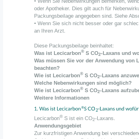
• Wenn Sie Nebenwirkungen bemerken, wende
oder Apotheker. Dies gilt auch für Nebenwirku
Packungsbeilage angegeben sind. Siehe Absc
• Wenn Sie sich nicht besser oder gar schlec
an Ihren Arzt.
Diese Packungsbeilage beinhaltet:
®
Was ist Lecicarbon
S CO
-Laxans und wo
2
Was müssen Sie vor der Anwendung von L
beachten?
®
Wie ist Lecicarbon
S CO
-Laxans anzuw
2
Welche Nebenwirkungen sind möglich?
®
Wie ist Lecicarbon
S CO
-Laxans aufzub
2
Weitere Informationen
®
Lecicarbon
S ist ein CO
-Laxans.
2
Anwendungsgebiet
Zur kurzfristigen Anwendung bei verschiede