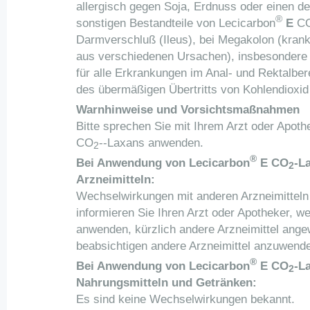
allergisch gegen Soja, Erdnuss oder einen de
®
sonstigen Bestandteile von Lecicarbon
E
C
Darmverschluß (Ileus), bei Megakolon (kran
aus verschiedenen Ursachen), insbesondere 
für alle Erkrankungen im Anal- und Rektalber
des übermäßigen Übertritts von Kohlendioxid 
Warnhinweise und Vorsichtsmaßnahmen
Bitte sprechen Sie mit Ihrem Arzt oder Apoth
CO
--Laxans anwenden.
2
®
Bei Anwendung von Lecicarbon
E CO
-L
2
Arzneimitteln:
Wechselwirkungen mit anderen Arzneimitteln s
informieren Sie Ihren Arzt oder Apotheker, w
anwenden, kürzlich andere Arzneimittel ang
beabsichtigen andere Arzneimittel anzuwend
®
Bei Anwendung von Lecicarbon
E CO
-L
2
Nahrungsmitteln und Getränken:
Es sind keine Wechselwirkungen bekannt.