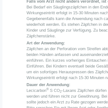
Falls vom Arzt nicht anders verordnet, ist 
Bei Bedarf ein Säuglingszäpfchen in den End
Wirkungseintritt erfolgt in 15-30 Minuten na
Gegebenenfalls kann die Anwendung nach ca.
wiederholt werden. Es stehen Zäpfchen in de
Kinder und Säuglinge zur Verfügung. Zu beacht
Zäpfchenstärke.
Art der Anwendung:
Zäpfchen an der Perforation vom Streifen ab
beiden Händen anfassen und auseinanderzieh
einführen. Ein kurzes vorheriges Eintauchen 
Einführen. Bei Kindern eventuell beide Ges
um ein sofortiges Herauspressen des Zäpfch
Wirkungseintritt erfolgt nach 15-30 Minuten 
Dauer der Anwendung:
®
Lecicarbon
S CO
-Laxans Zäpfchen dürfen 
2
werden und führen nicht zur Gewöhnung. Bei
sollte jedoch ein Arzt zu Rate gezogen werde
Bitte sprechen Sie mit Ihrem Arzt oder Apot