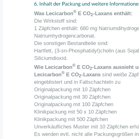
®
Was Lecicarbon
E CO
-Laxans enthält:
2
Die Wirkstoff sind:
1 Zäpfchen enthält: 680 mg Natriumdihydrog
Natriumhydrogencarbonat.
Die sonstigen Bestandteile sind:
Hartfett, (3-sn-Phosphatidyl)cholin (aus Soj
Siliciumdioxid.
®
Wie Lecicarbon
E CO
-Laxans aussieht u
2
®
Lecicarbon
E CO
-Laxans
sind weiße Zäpf
2
eingeblistert und in Faltschachteln zu
Originalpackung mit 10 Zäpfchen
Originalpackung mit 30 Zäpfchen
Originalpackung mit 100 Zäpfchen
Klinikpackung mit 50 x 10 Zäpfchen
Klinikpackung mit 500 Zäpfchen
Unverkäufliches Muster mit 10 Zäpfchen erhäl
Es werden evtl. nicht alle Packungsgrößen in